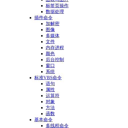
标签页操作
数据处理
插件命令
加解密
图像
多媒体
文件
内存进程
颜色
后台控制
窗口
系统
标准VBS命令
语句
属性
运算符
对象
方法
函数
基本命令
多线程命令