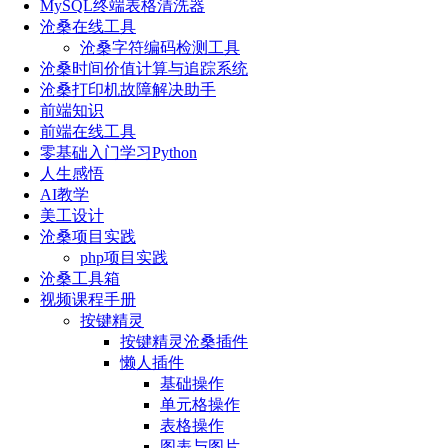
MySQL终端表格清洗器
沧桑在线工具
沧桑字符编码检测工具
沧桑时间价值计算与追踪系统
沧桑打印机故障解决助手
前端知识
前端在线工具
零基础入门学习Python
人生感悟
AI教学
美工设计
沧桑项目实践
php项目实践
沧桑工具箱
视频课程手册
按键精灵
按键精灵沧桑插件
懒人插件
基础操作
单元格操作
表格操作
图表与图片