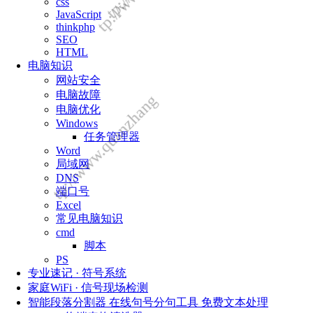
css
http://www.quanzhangongchengshi.com/
JavaScript
thinkphp
SEO
HTML
电脑知识
网站安全
电脑故障
电脑优化
Windows
任务管理器
Word
局域网
DNS
端口号
Excel
常见电脑知识
cmd
脚本
PS
专业速记 · 符号系统
家庭WiFi · 信号现场检测
智能段落分割器 在线句号分句工具 免费文本处理