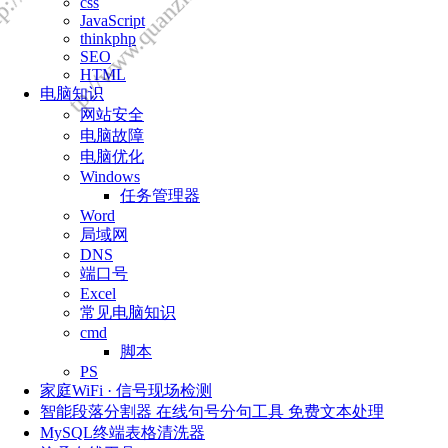
css
JavaScript
thinkphp
SEO
HTML
电脑知识
网站安全
电脑故障
电脑优化
Windows
任务管理器
Word
局域网
DNS
端口号
Excel
常见电脑知识
cmd
脚本
PS
家庭WiFi · 信号现场检测
智能段落分割器 在线句号分句工具 免费文本处理
MySQL终端表格清洗器