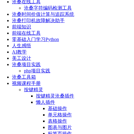
沧桑在线工具
沧桑字符编码检测工具
沧桑时间价值计算与追踪系统
沧桑打印机故障解决助手
前端知识
前端在线工具
零基础入门学习Python
人生感悟
AI教学
美工设计
沧桑项目实践
php项目实践
沧桑工具箱
视频课程手册
按键精灵
按键精灵沧桑插件
懒人插件
基础操作
单元格操作
表格操作
图表与图片
标签页操作