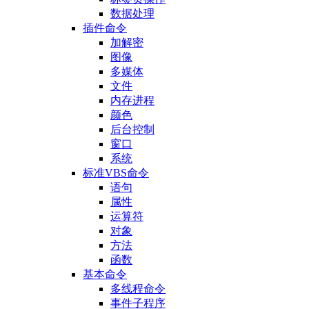
数据处理
插件命令
加解密
图像
多媒体
文件
内存进程
颜色
后台控制
窗口
系统
标准VBS命令
语句
属性
运算符
对象
方法
函数
基本命令
多线程命令
事件子程序