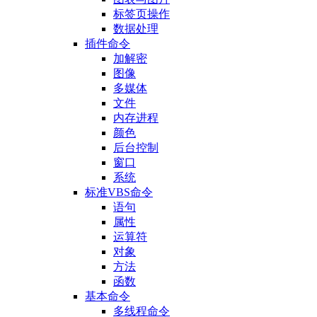
标签页操作
数据处理
插件命令
加解密
图像
多媒体
文件
内存进程
颜色
后台控制
窗口
系统
标准VBS命令
语句
属性
运算符
对象
方法
函数
基本命令
多线程命令