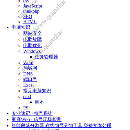
http://www.quanzhangongchengshi.com/
http://www.quanzhangongchengshi.com/
css
JavaScript
thinkphp
SEO
HTML
电脑知识
网站安全
电脑故障
电脑优化
Windows
任务管理器
Word
局域网
DNS
端口号
Excel
常见电脑知识
cmd
脚本
PS
专业速记 · 符号系统
家庭WiFi · 信号现场检测
智能段落分割器 在线句号分句工具 免费文本处理