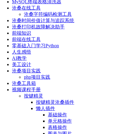
MySQL终端表格清洗器
沧桑在线工具
沧桑字符编码检测工具
沧桑时间价值计算与追踪系统
沧桑打印机故障解决助手
前端知识
前端在线工具
零基础入门学习Python
人生感悟
AI教学
美工设计
沧桑项目实践
php项目实践
沧桑工具箱
视频课程手册
按键精灵
按键精灵沧桑插件
懒人插件
基础操作
单元格操作
表格操作
图表与图片