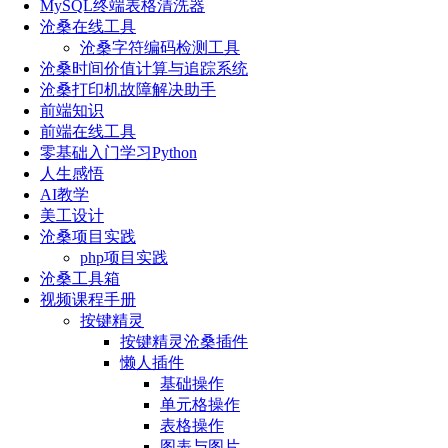
MySQL终端表格清洗器
沧桑在线工具
沧桑字符编码检测工具
沧桑时间价值计算与追踪系统
沧桑打印机故障解决助手
前端知识
前端在线工具
零基础入门学习Python
人生感悟
AI教学
美工设计
沧桑项目实践
php项目实践
沧桑工具箱
视频课程手册
按键精灵
按键精灵沧桑插件
懒人插件
基础操作
单元格操作
表格操作
图表与图片