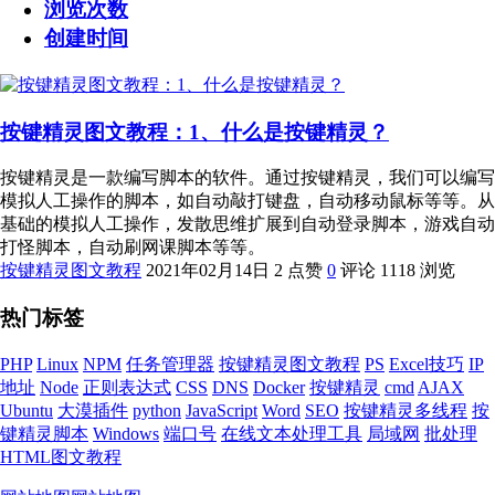
浏览次数
创建时间
按键精灵图文教程：1、什么是按键精灵？
按键精灵是一款编写脚本的软件。通过按键精灵，我们可以编写
模拟人工操作的脚本，如自动敲打键盘，自动移动鼠标等等。从
基础的模拟人工操作，发散思维扩展到自动登录脚本，游戏自动
打怪脚本，自动刷网课脚本等等。
按键精灵图文教程
2021年02月14日
2 点赞
0
评论
1118 浏览
热门标签
PHP
Linux
NPM
任务管理器
按键精灵图文教程
PS
Excel技巧
IP
地址
Node
正则表达式
CSS
DNS
Docker
按键精灵
cmd
AJAX
Ubuntu
大漠插件
python
JavaScript
Word
SEO
按键精灵多线程
按
键精灵脚本
Windows
端口号
在线文本处理工具
局域网
批处理
HTML图文教程