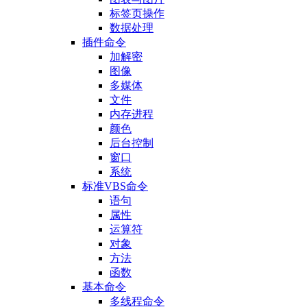
标签页操作
数据处理
插件命令
加解密
图像
多媒体
文件
内存进程
颜色
后台控制
窗口
系统
标准VBS命令
语句
属性
运算符
对象
方法
函数
基本命令
多线程命令