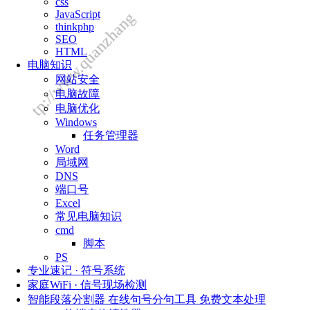
http://www.quanzhangongchengshi.com/
css
JavaScript
thinkphp
SEO
HTML
电脑知识
网站安全
电脑故障
电脑优化
Windows
任务管理器
Word
局域网
DNS
端口号
Excel
常见电脑知识
cmd
脚本
PS
专业速记 · 符号系统
家庭WiFi · 信号现场检测
智能段落分割器 在线句号分句工具 免费文本处理