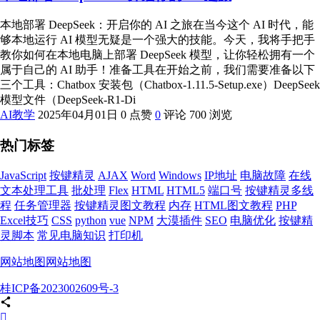
本地部署 DeepSeek：开启你的 AI 之旅在当今这个 AI 时代，能
够本地运行 AI 模型无疑是一个强大的技能。今天，我将手把手
教你如何在本地电脑上部署 DeepSeek 模型，让你轻松拥有一个
属于自己的 AI 助手！准备工具在开始之前，我们需要准备以下
三个工具：Chatbox 安装包（Chatbox-1.11.5-Setup.exe）DeepSeek
模型文件（DeepSeek-R1-Di
AI教学
2025年04月01日
0 点赞
0
评论
700 浏览
热门标签
JavaScript
按键精灵
AJAX
Word
Windows
IP地址
电脑故障
在线
文本处理工具
批处理
Flex
HTML
HTML5
端口号
按键精灵多线
程
任务管理器
按键精灵图文教程
内存
HTML图文教程
PHP
Excel技巧
CSS
python
vue
NPM
大漠插件
SEO
电脑优化
按键精
灵脚本
常见电脑知识
打印机
网站地图
网站地图
桂ICP备2023002609号-3