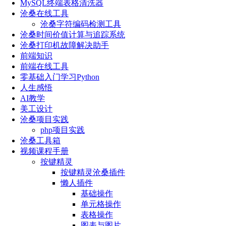
MySQL终端表格清洗器
沧桑在线工具
沧桑字符编码检测工具
沧桑时间价值计算与追踪系统
沧桑打印机故障解决助手
前端知识
前端在线工具
零基础入门学习Python
人生感悟
AI教学
美工设计
沧桑项目实践
php项目实践
沧桑工具箱
视频课程手册
按键精灵
按键精灵沧桑插件
懒人插件
基础操作
单元格操作
表格操作
图表与图片