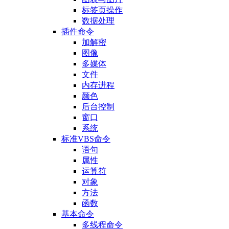
标签页操作
数据处理
插件命令
加解密
图像
多媒体
文件
内存进程
颜色
后台控制
窗口
系统
标准VBS命令
语句
属性
运算符
对象
方法
函数
基本命令
多线程命令