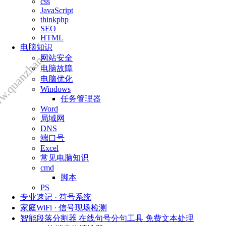
w.quanzhangongchengshi.com/
css
JavaScript
thinkphp
SEO
HTML
电脑知识
网站安全
电脑故障
电脑优化
Windows
任务管理器
Word
局域网
DNS
端口号
Excel
常见电脑知识
cmd
脚本
PS
专业速记 · 符号系统
家庭WiFi · 信号现场检测
智能段落分割器 在线句号分句工具 免费文本处理