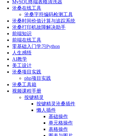
MySQL终端表格清洗器
沧桑在线工具
沧桑字符编码检测工具
沧桑时间价值计算与追踪系统
沧桑打印机故障解决助手
前端知识
前端在线工具
零基础入门学习Python
人生感悟
AI教学
美工设计
沧桑项目实践
php项目实践
沧桑工具箱
视频课程手册
按键精灵
按键精灵沧桑插件
懒人插件
基础操作
单元格操作
表格操作
图表与图片