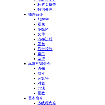
标签页操作
数据处理
插件命令
加解密
图像
多媒体
文件
内存进程
颜色
后台控制
窗口
系统
标准VBS命令
语句
属性
运算符
对象
方法
函数
基本命令
多线程命令