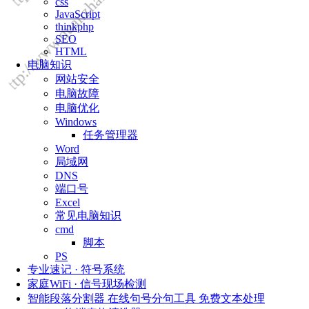
css
JavaScript
thinkphp
SEO
HTML
电脑知识
网站安全
电脑故障
电脑优化
Windows
任务管理器
Word
局域网
DNS
端口号
Excel
常见电脑知识
cmd
脚本
PS
专业速记 · 符号系统
家庭WiFi · 信号现场检测
智能段落分割器 在线句号分句工具 免费文本处理